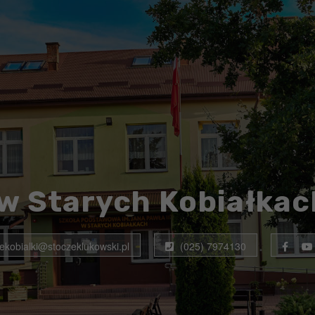
w Starych Kobiałkac
rekobialki@stoczeklukowski.pl
(025) 7974130