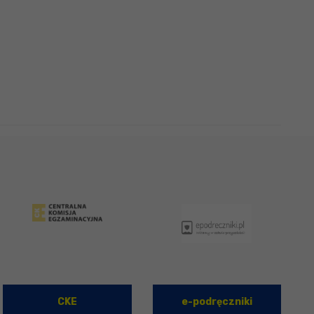
CKE
e-podręczniki