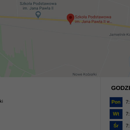
GODZI
ki
Pon
7:
Wt
7:
Śr
7: