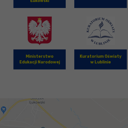
Łukowski
Ministerstwo
Kuratorium Oświaty
Edukacji Narodowej
w Lublinie