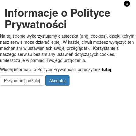
x
Informacje o Polityce
GODZINY PRACY
Prywatności
Pon
7:30 - 15:30
Na tej stronie wykorzystujemy ciasteczka (ang. cookies), dzięki którym
Wt
7:30 - 15:30
nasz serwis może działać lepiej. W każdej chwili możesz wyłączyć ten
mechanizm w ustawieniach swojej przeglądarki. Korzystanie z
Śr
7:30 - 15:30
naszego serwisu bez zmiany ustawień dotyczących cookies,
umieszcza je w pamięci Twojego urządzenia.
Czw
7:30 - 15:30
Więcej informacji o Polityce Prywatności przeczytasz
tutaj
Pt
7:30 - 15:30
Przypomnij później
Akceptuj
Copyright © Szkoła Podstawowa im. Jana Pawła II w Starych Kobiałkach