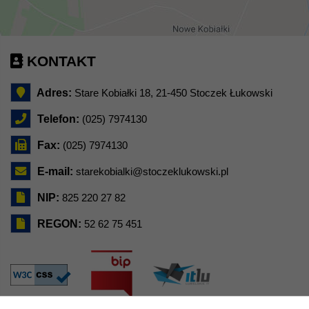
KONTAKT
Adres:
Stare Kobiałki 18, 21-450 Stoczek Łukowski
Telefon:
(025) 7974130
Fax:
(025) 7974130
E-mail:
starekobialki@stoczeklukowski.pl
NIP:
825 220 27 82
REGON:
52 62 75 451