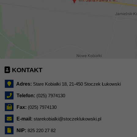
KONTAKT
Adres:
Stare Kobiałki 18, 21-450 Stoczek Łukowski
Telefon:
(025) 7974130
Fax:
(025) 7974130
E-mail:
starekobialki@stoczeklukowski.pl
NIP:
825 220 27 82