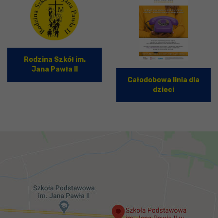
Rodzina Szkół im.
Jana Pawła II
Całodobowa linia dla
dzieci