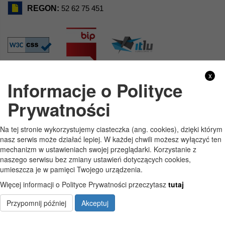
REGON:
52 62 75 451
x
Informacje o Polityce
GODZINY PRACY
Prywatności
Pon
7:30 - 15:30
Na tej stronie wykorzystujemy ciasteczka (ang. cookies), dzięki którym
Wt
7:30 - 15:30
nasz serwis może działać lepiej. W każdej chwili możesz wyłączyć ten
mechanizm w ustawieniach swojej przeglądarki. Korzystanie z
Śr
7:30 - 15:30
naszego serwisu bez zmiany ustawień dotyczących cookies,
umieszcza je w pamięci Twojego urządzenia.
Czw
7:30 - 15:30
Więcej informacji o Polityce Prywatności przeczytasz
tutaj
Pt
7:30 - 15:30
Przypomnij później
Akceptuj