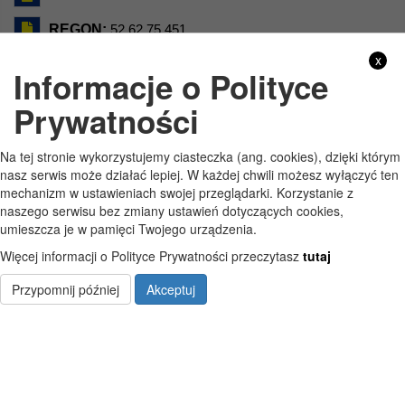
REGON:
52 62 75 451
x
Informacje o Polityce
Prywatności
Na tej stronie wykorzystujemy ciasteczka (ang. cookies), dzięki którym
nasz serwis może działać lepiej. W każdej chwili możesz wyłączyć ten
GODZINY PRACY
mechanizm w ustawieniach swojej przeglądarki. Korzystanie z
naszego serwisu bez zmiany ustawień dotyczących cookies,
Pon
7:30 - 15:30
umieszcza je w pamięci Twojego urządzenia.
Więcej informacji o Polityce Prywatności przeczytasz
tutaj
Wt
7:30 - 15:30
Przypomnij później
Akceptuj
Śr
7:30 - 15:30
Czw
7:30 - 15:30
Pt
7:30 - 15:30