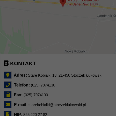
KONTAKT
Adres:
Stare Kobiałki 18, 21-450 Stoczek Łukowski
Telefon:
(025) 7974130
Fax:
(025) 7974130
E-mail:
starekobialki@stoczeklukowski.pl
NIP:
825 220 27 82