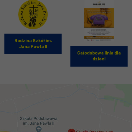
Rodzina Szkół im.
Jana Pawła II
Całodobowa linia dla
dzieci