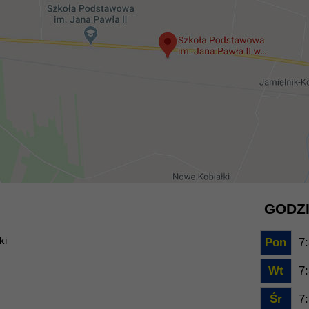
GODZI
ki
Pon
7:
Wt
7:
Śr
7: