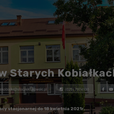
w Starych Kobiałkac
rekobialki@stoczeklukowski.pl
(025) 7974130
cy stacjonarnej do 18 kwietnia 2021r.