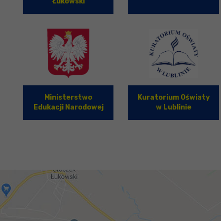
Łukowski
Ministerstwo
Kuratorium Oświaty
Edukacji Narodowej
w Lublinie