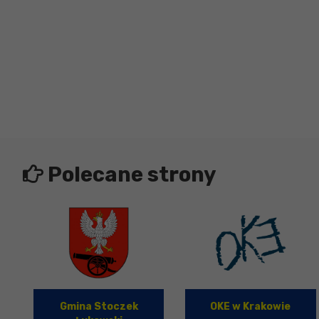
Polecane strony
Gmina Stoczek
OKE w Krakowie