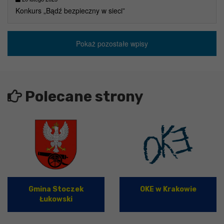
Konkurs „Bądź bezpieczny w sieci”
Pokaż pozostałe wpisy
Polecane strony
Gmina Stoczek
OKE w Krakowie
Łukowski