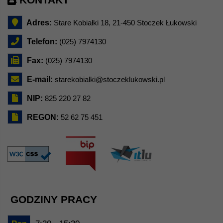
Adres:
Stare Kobiałki 18, 21-450 Stoczek Łukowski
Telefon:
(025) 7974130
Fax:
(025) 7974130
E-mail:
starekobialki@stoczeklukowski.pl
NIP:
825 220 27 82
REGON:
52 62 75 451
GODZINY PRACY