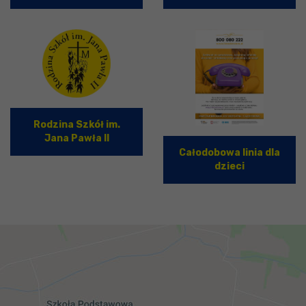
Rodzina Szkół im.
Jana Pawła II
Całodobowa linia dla
dzieci