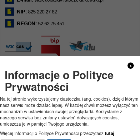
NIP:
825 220 27 82
REGON:
52 62 75 451
x
Informacje o Polityce
GODZINY PRACY
Prywatności
Pon
7:30 - 15:30
Na tej stronie wykorzystujemy ciasteczka (ang. cookies), dzięki którym
Wt
7:30 - 15:30
nasz serwis może działać lepiej. W każdej chwili możesz wyłączyć ten
mechanizm w ustawieniach swojej przeglądarki. Korzystanie z
Śr
7:30 - 15:30
naszego serwisu bez zmiany ustawień dotyczących cookies,
umieszcza je w pamięci Twojego urządzenia.
Czw
7:30 - 15:30
Więcej informacji o Polityce Prywatności przeczytasz
tutaj