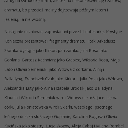
Alinę, na symbolikę malin, ale też na niekonsekwencję czasową
dramatu, bo przecież maliny dojrzewają późnym latem i
jesienią, a nie wiosną.
Następnie uczniowie, zapowiadani przez bibliotekarkę, Krystynę
Konieczną prezentowali fragmenty dramatu. I tak: Arkadiusz
Słomka wystąpił jako Kirkor, pan zamku. Julia Rosa jako
Goplana, Bartosz Kachniarz jako Grabiec, Wiktoria Rosa, Maja
Lato i Oliwia Semeniuk jako Wdowa z córkami, Aliną i
Balladyną, Franciszek Czub jako Kirkor i Julia Rosa jako Wdowa,
Aleksandra Luty jako Alina i Izabela Brodzik jako Balladyna,
Klaudia i Wiktoria Semeniuk w roli Wdowy uskarżajacej się na
córki, Julia Poniatowska w roli Skierki, wesołego, psotnego
leśnego duszka służącego Goplanie, Karolina Bogusz i Oliwia
Kucińska jako siostry, Łucja Woźny, Alicja Cabaj i Milena Rombel