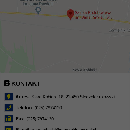
KONTAKT
Adres:
Stare Kobiałki 18, 21-450 Stoczek Łukowski
Telefon:
(025) 7974130
Fax:
(025) 7974130
E-mail:
starekobialki@stoczeklukowski.pl