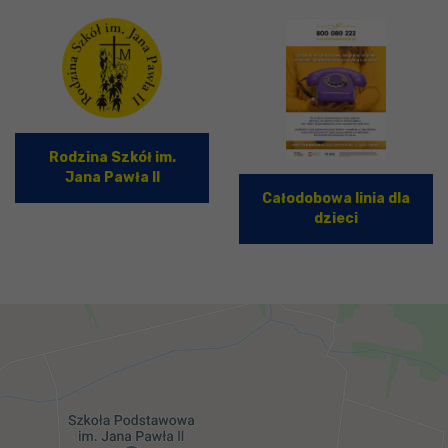
Rodzina Szkół im.
Jana Pawła II
Całodobowa linia dla
dzieci