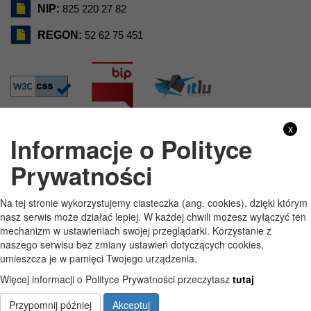
NIP:
825 220 27 82
REGON:
52 62 75 451
x
Informacje o Polityce
GODZINY PRACY
Prywatności
Pon
7:30 - 15:30
Na tej stronie wykorzystujemy ciasteczka (ang. cookies), dzięki którym
Wt
7:30 - 15:30
nasz serwis może działać lepiej. W każdej chwili możesz wyłączyć ten
mechanizm w ustawieniach swojej przeglądarki. Korzystanie z
Śr
7:30 - 15:30
naszego serwisu bez zmiany ustawień dotyczących cookies,
umieszcza je w pamięci Twojego urządzenia.
Czw
7:30 - 15:30
Więcej informacji o Polityce Prywatności przeczytasz
tutaj
Pt
7:30 - 15:30
Przypomnij później
Akceptuj