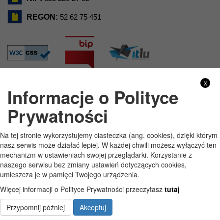
REGON:
52 62 75 451
x
Informacje o Polityce
GODZINY PRACY
Prywatności
Pon
7:30 - 15:30
Na tej stronie wykorzystujemy ciasteczka (ang. cookies), dzięki którym
Wt
7:30 - 15:30
nasz serwis może działać lepiej. W każdej chwili możesz wyłączyć ten
mechanizm w ustawieniach swojej przeglądarki. Korzystanie z
Śr
7:30 - 15:30
naszego serwisu bez zmiany ustawień dotyczących cookies,
umieszcza je w pamięci Twojego urządzenia.
Czw
7:30 - 15:30
Więcej informacji o Polityce Prywatności przeczytasz
tutaj
Pt
7:30 - 15:30
Przypomnij później
Akceptuj