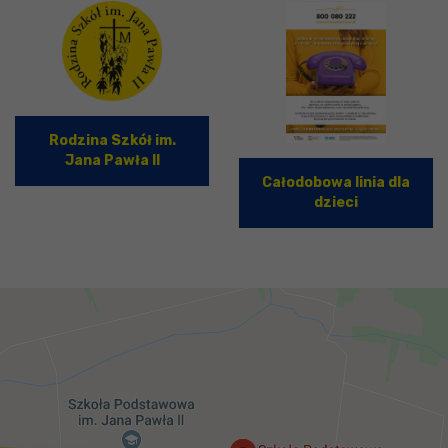
Rodzina Szkół im.
Jana Pawła II
Całodobowa linia dla
dzieci