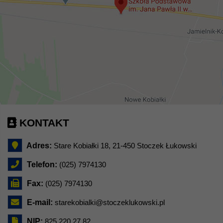
KONTAKT
Adres:
Stare Kobiałki 18, 21-450 Stoczek Łukowski
Telefon:
(025) 7974130
Fax:
(025) 7974130
E-mail:
starekobialki@stoczeklukowski.pl
NIP:
825 220 27 82