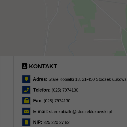
KONTAKT
Adres:
Stare Kobiałki 18, 21-450 Stoczek Łukows
Telefon:
(025) 7974130
Fax:
(025) 7974130
E-mail:
starekobialki@stoczeklukowski.pl
NIP:
825 220 27 82