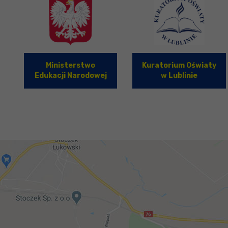
Ministerstwo
Kuratorium Oświaty
Edukacji Narodowej
w Lublinie