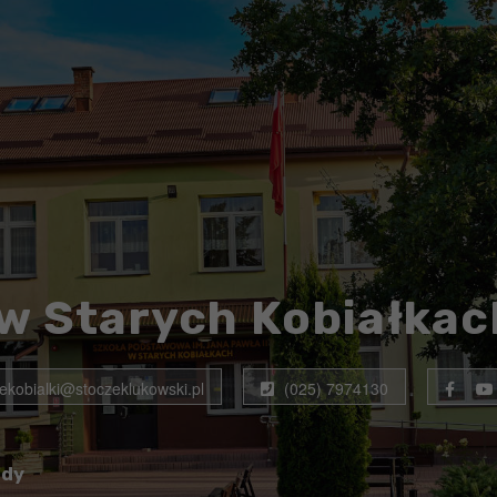
w Starych Kobiałkac
rekobialki@stoczeklukowski.pl
(025) 7974130
ady