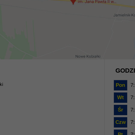
GODZI
ki
Pon
7:
Wt
7:
Śr
7:
Czw
7:
Pt
7: