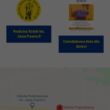
Rodzina Szkół im.
Jana Pawła II
Całodobowa linia dla
dzieci