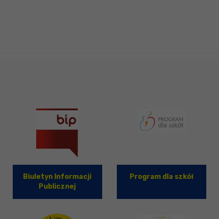
Biuletyn Informacji
Program dla szkół
Publicznej