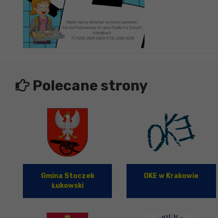
Polecane strony
Gmina Stoczek
OKE w Krakowie
Łukowski