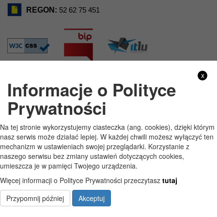
REGON:
52 62 75 451
x
Informacje o Polityce
GODZINY PRACY
Prywatności
Pon
7:30 - 15:30
Na tej stronie wykorzystujemy ciasteczka (ang. cookies), dzięki którym
Wt
7:30 - 15:30
nasz serwis może działać lepiej. W każdej chwili możesz wyłączyć ten
mechanizm w ustawieniach swojej przeglądarki. Korzystanie z
Śr
7:30 - 15:30
naszego serwisu bez zmiany ustawień dotyczących cookies,
umieszcza je w pamięci Twojego urządzenia.
Czw
7:30 - 15:30
Więcej informacji o Polityce Prywatności przeczytasz
tutaj
Pt
7:30 - 15:30
Przypomnij później
Akceptuj