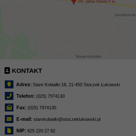
KONTAKT
Adres:
Stare Kobiałki 18, 21-450 Stoczek Łukowski
Telefon:
(025) 7974130
Fax:
(025) 7974130
E-mail:
starekobialki@stoczeklukowski.pl
NIP:
825 220 27 82