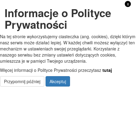
x
Informacje o Polityce
GODZINY PRACY
Prywatności
Pon
7:30 - 15:30
Na tej stronie wykorzystujemy ciasteczka (ang. cookies), dzięki którym
Wt
7:30 - 15:30
nasz serwis może działać lepiej. W każdej chwili możesz wyłączyć ten
mechanizm w ustawieniach swojej przeglądarki. Korzystanie z
Śr
7:30 - 15:30
naszego serwisu bez zmiany ustawień dotyczących cookies,
umieszcza je w pamięci Twojego urządzenia.
Czw
7:30 - 15:30
Więcej informacji o Polityce Prywatności przeczytasz
tutaj
Pt
7:30 - 15:30
Przypomnij później
Akceptuj
Copyright © Szkoła Podstawowa im. Jana Pawła II w Starych Kobiałkach