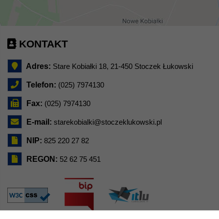
KONTAKT
Adres:
Stare Kobiałki 18, 21-450 Stoczek Łukowski
Telefon:
(025) 7974130
Fax:
(025) 7974130
E-mail:
starekobialki@stoczeklukowski.pl
NIP:
825 220 27 82
REGON:
52 62 75 451