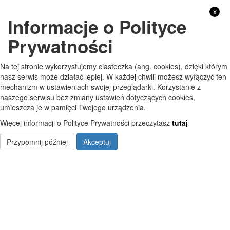
x
Informacje o Polityce
GODZINY PRACY
Prywatności
Pon
7:30 - 15:30
Na tej stronie wykorzystujemy ciasteczka (ang. cookies), dzięki którym
Wt
7:30 - 15:30
nasz serwis może działać lepiej. W każdej chwili możesz wyłączyć ten
mechanizm w ustawieniach swojej przeglądarki. Korzystanie z
Śr
7:30 - 15:30
naszego serwisu bez zmiany ustawień dotyczących cookies,
umieszcza je w pamięci Twojego urządzenia.
Czw
7:30 - 15:30
Więcej informacji o Polityce Prywatności przeczytasz
tutaj
Pt
7:30 - 15:30
Przypomnij później
Akceptuj
Copyright © Szkoła Podstawowa im. Jana Pawła II w Starych Kobiałkach