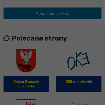
Pokaż pozostałe wpisy
Polecane strony
Gmina Stoczek
OKE w Krakowie
Łukowski