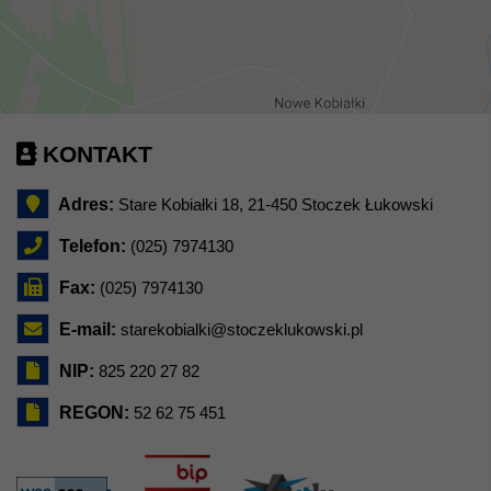
KONTAKT
Adres:
Stare Kobiałki 18, 21-450 Stoczek Łukowski
Telefon:
(025) 7974130
Fax:
(025) 7974130
E-mail:
starekobialki@stoczeklukowski.pl
NIP:
825 220 27 82
REGON:
52 62 75 451