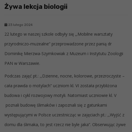
Żywa lekcja biologii
23 lutego 2024
22 lutego w naszej szkole odbyły się ,,Mobilne warsztaty
przyrodniczo-muzealne” przeprowadzone przez panią dr
Dominikę Mierzwa-Szymkowiak z Muzeum i Instytutu Zoologii
PAN w Warszawie.
Podczas zajęć pt.: ,,Dzienne, nocne, kolorowe, przezroczyste –
cała prawda o motylach” uczniom kl. VI została przybliżona
budowa i cykl rozwojowy motyli. Natomiast uczniowie kl. V
poznali budowę ślimaków i zapoznali się z gatunkami
występującymi w Polsce uczestnicząc w zajęciach pt.: ,,Wyjść z
domu dla ślimaka, to jest rzecz nie byle jaka”. Obserwując żywe