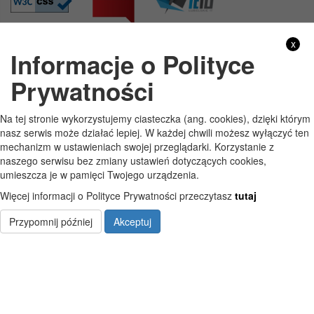
x
Informacje o Polityce
GODZINY PRACY
Prywatności
Pon
7:30 - 15:30
Na tej stronie wykorzystujemy ciasteczka (ang. cookies), dzięki którym
Wt
7:30 - 15:30
nasz serwis może działać lepiej. W każdej chwili możesz wyłączyć ten
mechanizm w ustawieniach swojej przeglądarki. Korzystanie z
Śr
7:30 - 15:30
naszego serwisu bez zmiany ustawień dotyczących cookies,
umieszcza je w pamięci Twojego urządzenia.
Czw
7:30 - 15:30
Więcej informacji o Polityce Prywatności przeczytasz
tutaj
Pt
7:30 - 15:30
Przypomnij później
Akceptuj
Copyright © Szkoła Podstawowa im. Jana Pawła II w Starych Kobiałkach