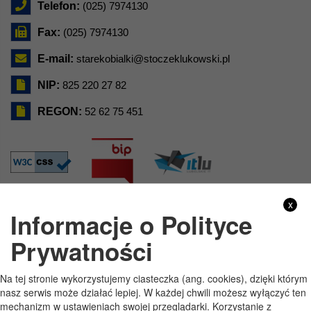
Telefon:
(025) 7974130
Fax:
(025) 7974130
E-mail:
starekobialki@stoczeklukowski.pl
NIP:
825 220 27 82
REGON:
52 62 75 451
x
Informacje o Polityce
GODZINY PRACY
Prywatności
Pon
7:30 - 15:30
Na tej stronie wykorzystujemy ciasteczka (ang. cookies), dzięki którym
Wt
7:30 - 15:30
nasz serwis może działać lepiej. W każdej chwili możesz wyłączyć ten
mechanizm w ustawieniach swojej przeglądarki. Korzystanie z