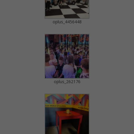
oplus_4456448
oplus_262176