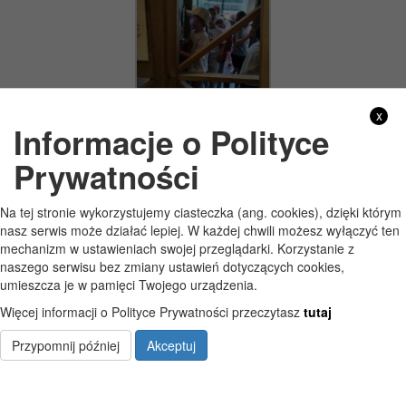
x
oplus_262176
Informacje o Polityce
Zobacz również
Prywatności
Na tej stronie wykorzystujemy ciasteczka (ang. cookies), dzięki którym
26 czerwca 2026
nasz serwis może działać lepiej. W każdej chwili możesz wyłączyć ten
Zakończenie roku szkolnego 2025/2026
mechanizm w ustawieniach swojej przeglądarki. Korzystanie z
naszego serwisu bez zmiany ustawień dotyczących cookies,
umieszcza je w pamięci Twojego urządzenia.
26 czerwca 2026
Więcej informacji o Polityce Prywatności przeczytasz
tutaj
To był wyjątkowy dzień…
Przypomnij później
Akceptuj
25 czerwca 2026
Zakończenie roku szkolnego