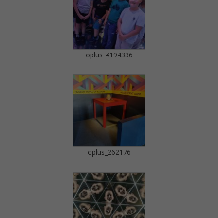
oplus_4194336
oplus_262176