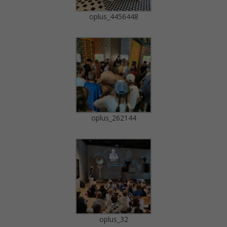
oplus_4456448
oplus_262144
oplus_32