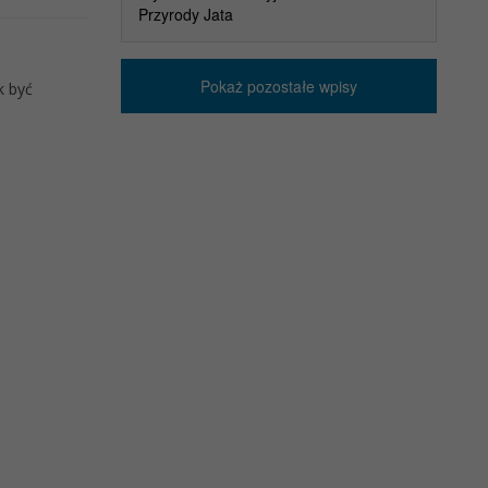
Przyrody Jata
Pokaż pozostałe wpisy
k być