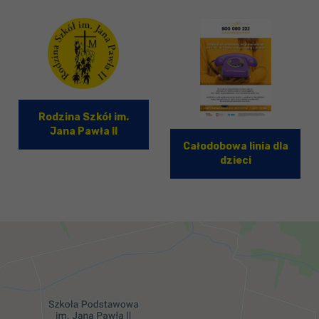
Rodzina Szkół im.
Jana Pawła II
Całodobowa linia dla
dzieci