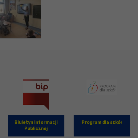
Biuletyn Informacji
Program dla szkół
Publicznej