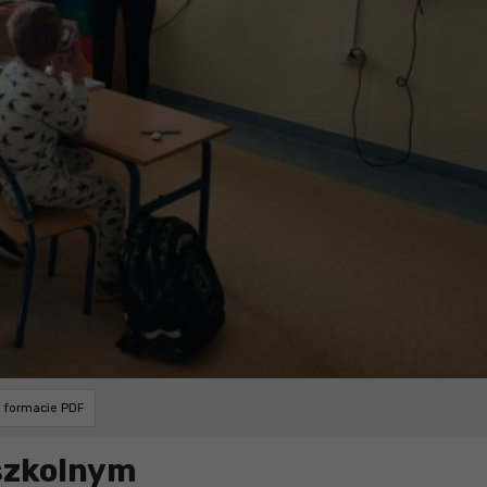
w formacie PDF
szkolnym