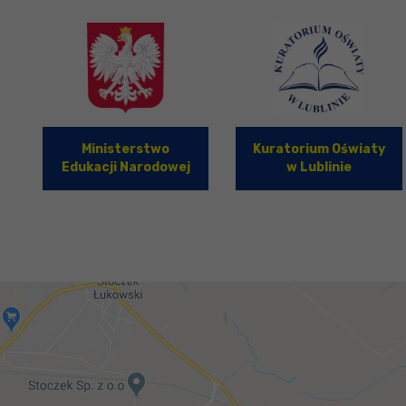
Ministerstwo
Kuratorium Oświaty
Edukacji Narodowej
w Lublinie