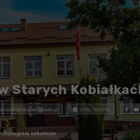
w Starych Kobiałkac
rekobialki@stoczeklukowski.pl
(025) 7974130
ychologiem szkolnym