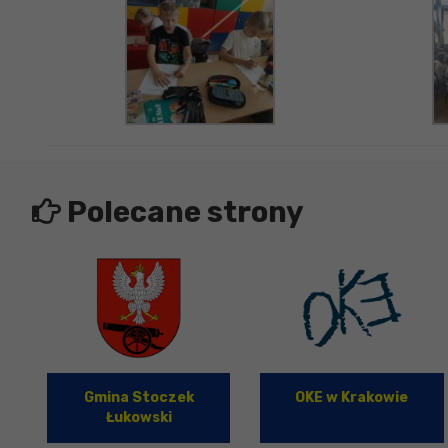
Polecane strony
Gmina Stoczek
OKE w Krakowie
Łukowski