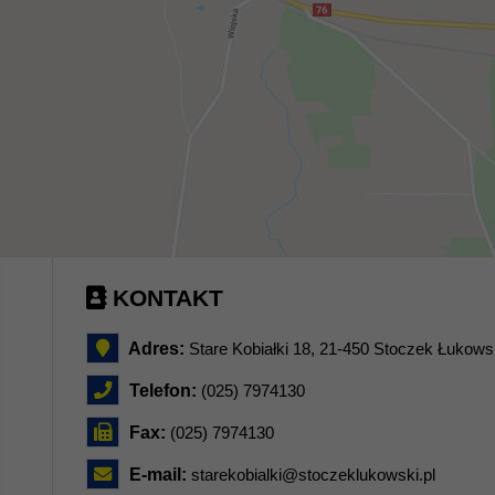
KONTAKT
Adres:
Stare Kobiałki 18, 21-450 Stoczek Łukows
Telefon:
(025) 7974130
Fax:
(025) 7974130
E-mail:
starekobialki@stoczeklukowski.pl