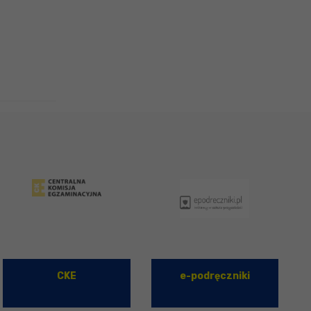
CKE
e-podręczniki