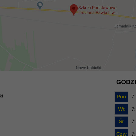
GODZI
ki
Pon
7:
Wt
7:
Śr
7:
Czw
7: