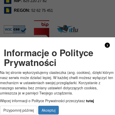
NIP:
825 220 27 82
REGON:
52 62 75 451
x
Informacje o Polityce
GODZINY PRACY
Prywatności
Pon
7:30 - 15:30
Na tej stronie wykorzystujemy ciasteczka (ang. cookies), dzięki którym
Wt
7:30 - 15:30
nasz serwis może działać lepiej. W każdej chwili możesz wyłączyć ten
mechanizm w ustawieniach swojej przeglądarki. Korzystanie z
Śr
7:30 - 15:30
naszego serwisu bez zmiany ustawień dotyczących cookies,
umieszcza je w pamięci Twojego urządzenia.
Czw
7:30 - 15:30
Więcej informacji o Polityce Prywatności przeczytasz
tutaj
Pt
7:30 - 15:30
Przypomnij później
Akceptuj