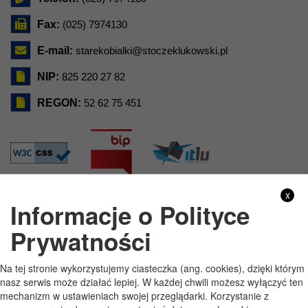
Fax:
(025) 7974130
E-mail:
starekobialki@stoczeklukowski.pl
NIP:
825 220 27 82
REGON:
52 62 75 451
x
Informacje o Polityce
GODZINY PRACY
Prywatności
Pon
7:30 - 15:30
Na tej stronie wykorzystujemy ciasteczka (ang. cookies), dzięki którym
Wt
7:30 - 15:30
nasz serwis może działać lepiej. W każdej chwili możesz wyłączyć ten
mechanizm w ustawieniach swojej przeglądarki. Korzystanie z
Śr
7:30 - 15:30