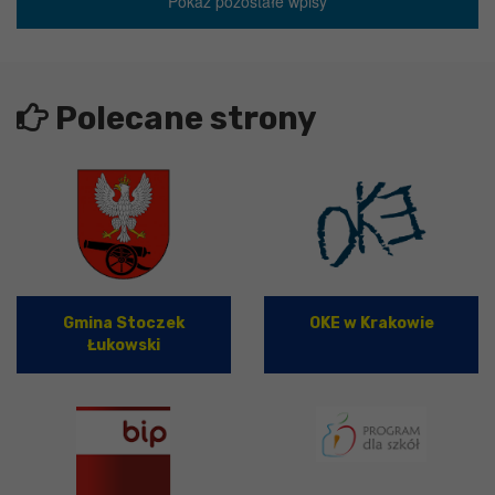
Pokaż pozostałe wpisy
Polecane strony
Gmina Stoczek
OKE w Krakowie
Łukowski