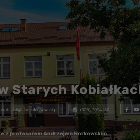
w Starych Kobiałkac
rekobialki@stoczeklukowski.pl
(025) 7974130
ne z profesorem Andrzejem Borkowskim