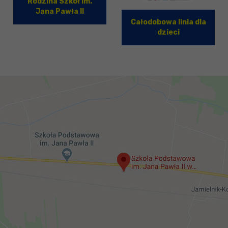
Rodzina Szkół im.
Jana Pawła II
Całodobowa linia dla
dzieci