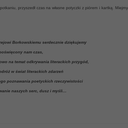
iu, przyszedł czas na własne potyczki z piórem i kartką. Miejmy 
zejowi Borkowskiemu serdecznie dziękujemy
poświęcony nam czas,
łowo na temat odkrywania literackich przygód,
dróż w świat literackich zdarzeń
ego poznawania poetyckich rzeczywistości
owanie naszych serc, dusz i myśli…