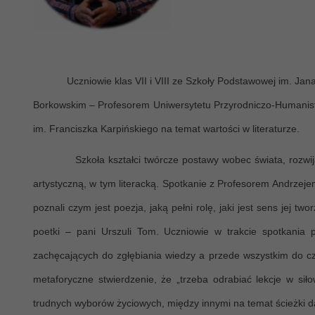
Uczniowie klas VII i VIII ze Szkoły Podstawowej im. Ja
Borkowskim – Profesorem Uniwersytetu Przyrodniczo-Humanisty
im. Franciszka Karpińs
kiego na temat wartości w literaturze.
Szkoła kształci twórcze postawy wobec świata, rozwija
artystyczną, w tym literacką. Spotkanie z Profesorem Andrzej
poznali czym jest poezja, jaką pełni rolę, jaki jest sens jej 
poetki – pani Urszuli Tom. Uczniowie w trakcie spotkania po
zachęcających do zgłębiania wiedzy a przede wszystkim do czyt
metaforyczne stwierdzenie, że „trzeba odrabiać lekcje w sił
trudnych wyborów życiowych, między innymi na temat ścieżki da