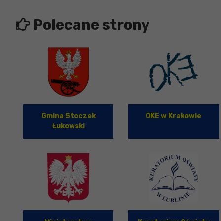
Polecane strony
Gmina Stoczek
OKE w Krakowie
Łukowski