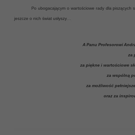
Po ubogacającym o wartościowe rady dla piszących spotkan
jeszcze o nich świat usłyszy…
A Panu Profesorowi Andr
za 
za piękne i wartościowe s
za wspólną po
za możliwość pełniejsz
oraz za inspir