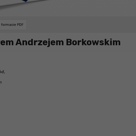
w formacie PDF
orem Andrzejem Borkowskim
ód,
m