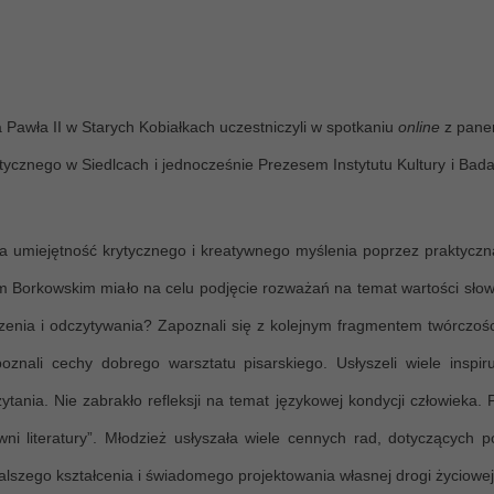
na Pawła II w Starych Kobiałkach
uczestniczyli w spotkaniu
online
z pane
cznego w Siedlcach i jednocześnie Prezesem Instytutu Kultury i Bada
 umiejętność krytycznego
i kreatywnego myślenia poprzez praktyczn
em Borkowskim miało na celu podjęcie rozważań na temat wartości sło
tworzenia i odczytywania? Zapoznali się z kolejnym fragmentem twórczośc
znali cechy dobrego warsztatu pisarskiego. Usłyszeli wiele inspiru
ania. Nie zabrakło refleksji na temat językowej kondycji człowieka. 
owni literatury”. Młodzież usłyszała wiele cennych rad, dotyczących
lszego kształcenia i świadomego projektowania własnej drogi życiowej