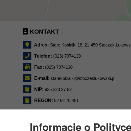
KONTAKT
Adres:
Stare Kobiałki 18, 21-450 Stoczek Łukows
Telefon:
(025) 7974130
Fax:
(025) 7974130
E-mail:
starekobialki@stoczeklukowski.pl
NIP:
825 220 27 82
REGON:
52 62 75 451
Informacje o Polityc