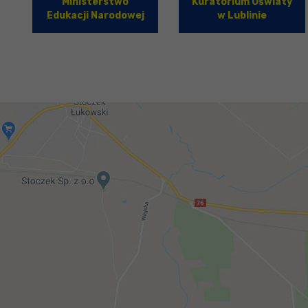
Ministerstwo
Kuratorium Oświaty
Edukacji Narodowej
w Lublinie