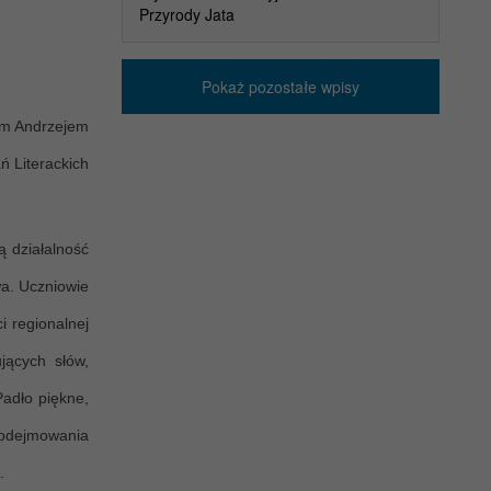
Przyrody Jata
Pokaż pozostałe wpisy
m Andrzejem
ń Literackich
ą działalność
wa. Uczniowie
i regionalnej
jących słów,
Padło piękne,
 podejmowania
.