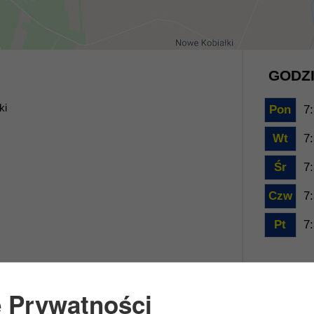
GODZI
ki
Pon
7:
Wt
7:
Śr
7:
Czw
7:
Pt
7:
e Prywatności