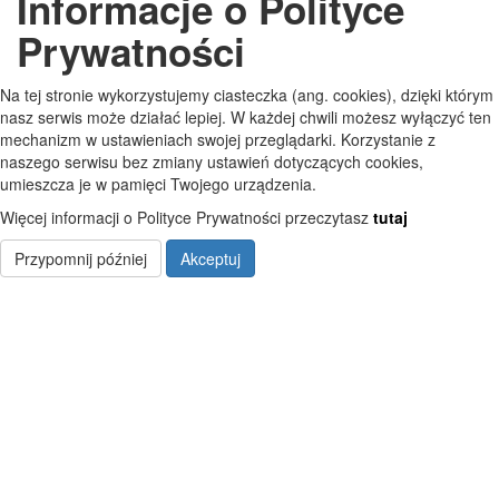
Informacje o Polityce
GODZINY PRACY
Prywatności
Pon
7:30 - 15:30
Na tej stronie wykorzystujemy ciasteczka (ang. cookies), dzięki którym
Wt
7:30 - 15:30
nasz serwis może działać lepiej. W każdej chwili możesz wyłączyć ten
mechanizm w ustawieniach swojej przeglądarki. Korzystanie z
Śr
7:30 - 15:30
naszego serwisu bez zmiany ustawień dotyczących cookies,
umieszcza je w pamięci Twojego urządzenia.
Czw
7:30 - 15:30
Więcej informacji o Polityce Prywatności przeczytasz
tutaj
Pt
7:30 - 15:30
Przypomnij później
Akceptuj
Copyright © Szkoła Podstawowa im. Jana Pawła II w Starych Kobiałkach