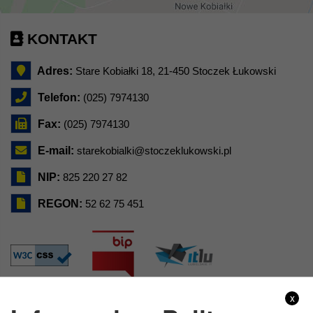
KONTAKT
Adres:
Stare Kobiałki 18, 21-450 Stoczek Łukowski
Telefon:
(025) 7974130
Fax:
(025) 7974130
E-mail:
starekobialki@stoczeklukowski.pl
NIP:
825 220 27 82
REGON:
52 62 75 451
x