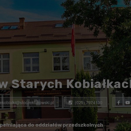
w Starych Kobiałkac
rekobialki@stoczeklukowski.pl
(025) 7974130
pełniająca do oddziałów przedszkolnych