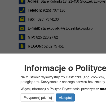
Adres:
Stare Kobiałki 18, 21-450 Stoczek Łukows
Telefon:
(025) 7974130
Fax:
(025) 7974130
E-mail:
starekobialki@stoczeklukowski.pl
NIP:
825 220 27 82
REGON:
52 62 75 451
Informacje o Polityc
Na tej stronie wykorzystujemy ciasteczka (ang. cookies)
przeglądarki. Korzystanie z naszego serwisu bez zmiany
Copyright © Szkoła Podstawowa im. Jana Pawła II w Starych Kobiałkach
Więcej informacji o Polityce Prywatności przeczytasz
tuta
Przypomnij później
Akceptuj