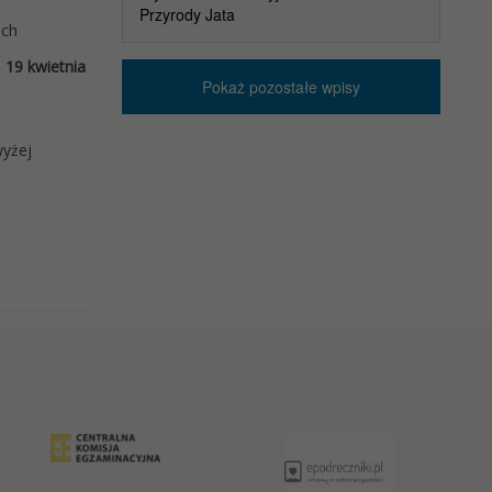
Przyrody Jata
ach
 19 kwietnia
Pokaż pozostałe wpisy
wyżej