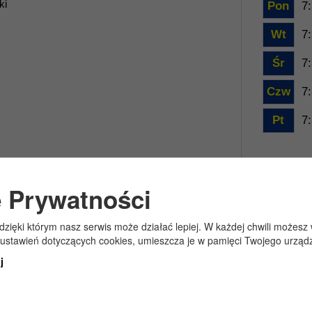
ki
Pon
7:
Wt
7:
Śr
7:
Czw
7:
Pt
7:
e Prywatności
, dzięki którym nasz serwis może działać lepiej. W każdej chwili może
 ustawień dotyczących cookies, umieszcza je w pamięci Twojego urząd
j