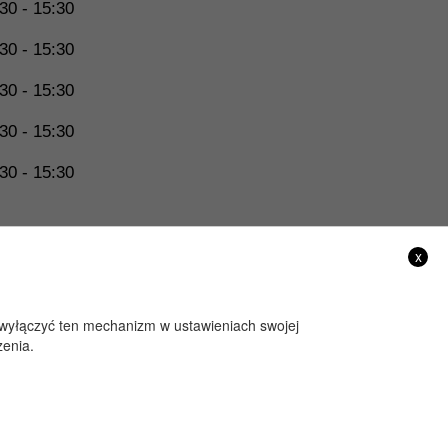
30 - 15:30
30 - 15:30
30 - 15:30
30 - 15:30
30 - 15:30
x
sz wyłączyć ten mechanizm w ustawieniach swojej
zenia.
Projekt i wykonanie