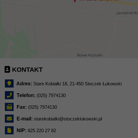
KONTAKT
Adres:
Stare Kobiałki 18, 21-450 Stoczek Łukowski
Telefon:
(025) 7974130
Fax:
(025) 7974130
E-mail:
starekobialki@stoczeklukowski.pl
NIP:
825 220 27 82