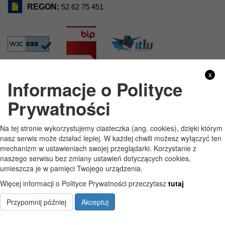
REGON:
52 62 75 451
x
Informacje o Polityce
GODZINY PRACY
Prywatności
Pon
7:30 - 15:30
Na tej stronie wykorzystujemy ciasteczka (ang. cookies), dzięki którym
Wt
7:30 - 15:30
nasz serwis może działać lepiej. W każdej chwili możesz wyłączyć ten
mechanizm w ustawieniach swojej przeglądarki. Korzystanie z
Śr
7:30 - 15:30
naszego serwisu bez zmiany ustawień dotyczących cookies,
umieszcza je w pamięci Twojego urządzenia.
Czw
7:30 - 15:30
Więcej informacji o Polityce Prywatności przeczytasz
tutaj
Pt
7:30 - 15:30
Przypomnij później
Akceptuj