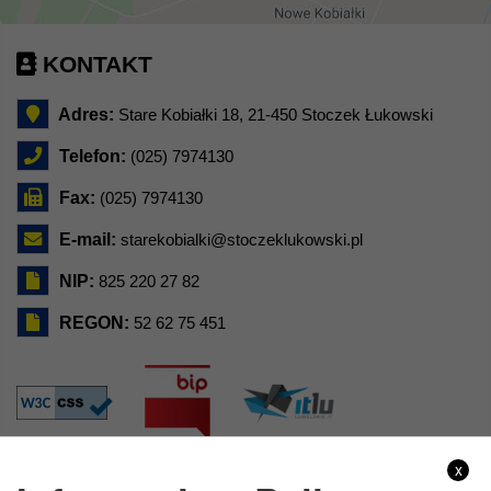
KONTAKT
Adres:
Stare Kobiałki 18, 21-450 Stoczek Łukowski
Telefon:
(025) 7974130
Fax:
(025) 7974130
E-mail:
starekobialki@stoczeklukowski.pl
NIP:
825 220 27 82
REGON:
52 62 75 451
x