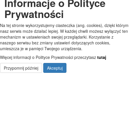
Informacje o Polityce
GODZINY PRACY
Prywatności
Pon
7:30 - 15:30
Na tej stronie wykorzystujemy ciasteczka (ang. cookies), dzięki którym
Wt
7:30 - 15:30
nasz serwis może działać lepiej. W każdej chwili możesz wyłączyć ten
mechanizm w ustawieniach swojej przeglądarki. Korzystanie z
Śr
7:30 - 15:30
naszego serwisu bez zmiany ustawień dotyczących cookies,
umieszcza je w pamięci Twojego urządzenia.
Czw
7:30 - 15:30
Więcej informacji o Polityce Prywatności przeczytasz
tutaj
Pt
7:30 - 15:30
Przypomnij później
Akceptuj
Copyright © Szkoła Podstawowa im. Jana Pawła II w Starych Kobiałkach