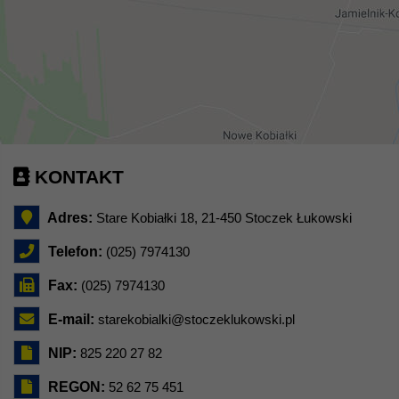
KONTAKT
Adres:
Stare Kobiałki 18, 21-450 Stoczek Łukowski
Telefon:
(025) 7974130
Fax:
(025) 7974130
E-mail:
starekobialki@stoczeklukowski.pl
NIP:
825 220 27 82
REGON:
52 62 75 451