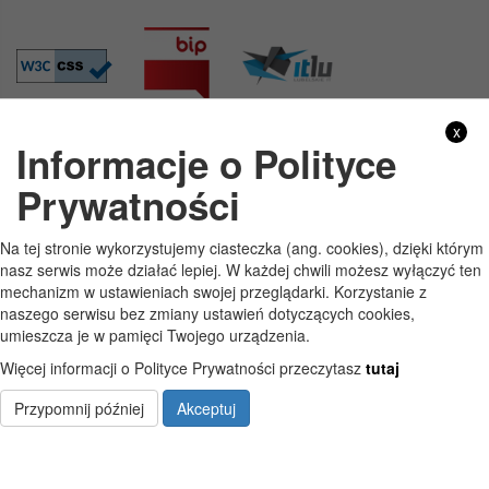
x
Informacje o Polityce
GODZINY PRACY
Prywatności
Pon
7:30 - 15:30
Na tej stronie wykorzystujemy ciasteczka (ang. cookies), dzięki którym
Wt
7:30 - 15:30
nasz serwis może działać lepiej. W każdej chwili możesz wyłączyć ten
mechanizm w ustawieniach swojej przeglądarki. Korzystanie z
Śr
7:30 - 15:30
naszego serwisu bez zmiany ustawień dotyczących cookies,
umieszcza je w pamięci Twojego urządzenia.
Czw
7:30 - 15:30
Więcej informacji o Polityce Prywatności przeczytasz
tutaj
Pt
7:30 - 15:30
Przypomnij później
Akceptuj
Copyright © Szkoła Podstawowa im. Jana Pawła II w Starych Kobiałkach