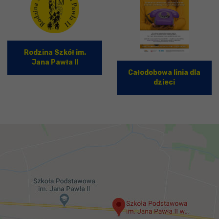
Rodzina Szkół im.
Jana Pawła II
Całodobowa linia dla
dzieci