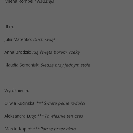
Milena Rombel
: Nadzieja
III m.
Julia Mateńko:
Duch świąt
Anna Brodzik:
Idą święta borem, rzeką
Klaudia Semeniuk:
Siedzą przy jednym stole
Wyróżnienia:
Oliwia Kucińska: ***
Święta pełne radości
Aleksandra Luty: ***
To właśnie ten czas
Marcin Kopeć: ***
Patrzę przez okno