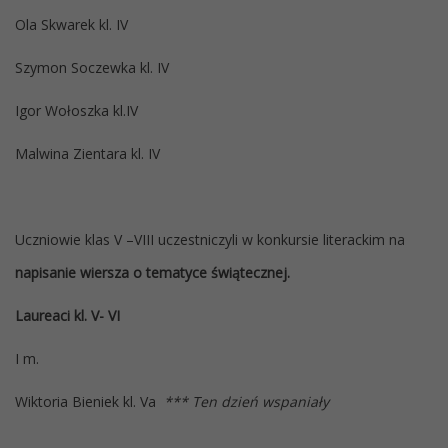
Ola Skwarek kl. IV
Szymon Soczewka kl. IV
Igor Wołoszka kl.IV
Malwina Zientara kl. IV
Uczniowie klas V –VIII uczestniczyli w konkursie literackim na
napisanie wiersza o tematyce świątecznej.
Laureaci kl. V- VI
I m.
Wiktoria Bieniek kl. Va
*** Ten dzień wspaniały