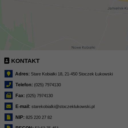
KONTAKT
Adres:
Stare Kobiałki 18, 21-450 Stoczek Łukowski
Telefon:
(025) 7974130
Fax:
(025) 7974130
E-mail:
starekobialki@stoczeklukowski.pl
NIP:
825 220 27 82
REGON: