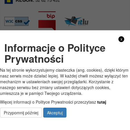
52 62 75 451
x
Informacje o Polityce
GODZINY PRACY
Prywatności
Pon
7:30 - 15:30
Na tej stronie wykorzystujemy ciasteczka (ang. cookies), dzięki którym
Wt
7:30 - 15:30
nasz serwis może działać lepiej. W każdej chwili możesz wyłączyć ten
mechanizm w ustawieniach swojej przeglądarki. Korzystanie z
Śr
7:30 - 15:30
naszego serwisu bez zmiany ustawień dotyczących cookies,
umieszcza je w pamięci Twojego urządzenia.
Czw
7:30 - 15:30
Więcej informacji o Polityce Prywatności przeczytasz
tutaj
Pt
7:30 - 15:30
Przypomnij później
Akceptuj
Copyright © Szkoła Podstawowa im. Jana Pawła II w Starych Kobiałkach