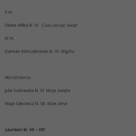
II m.
Oliwia Milka kl. VI:
Czas zacząć święt
III m.
Damian Kiełczykowski kl. VI:
Wigilia
Wyróżnienia:
Julia Sudowska kl. VI: Moje święta
Maja Sakowicz kl. Vb :Idzie zima
Laureaci kl. VII – VIII