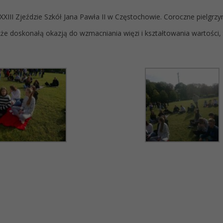
w XXIII Zjeździe Szkół Jana Pawła II w Częstochowie. Coroczne pielgr
kże doskonałą okazją do wzmacniania więzi i kształtowania wartości, 