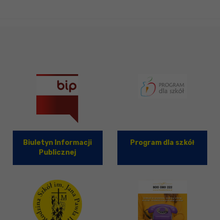
Biuletyn Informacji
Program dla szkół
Publicznej