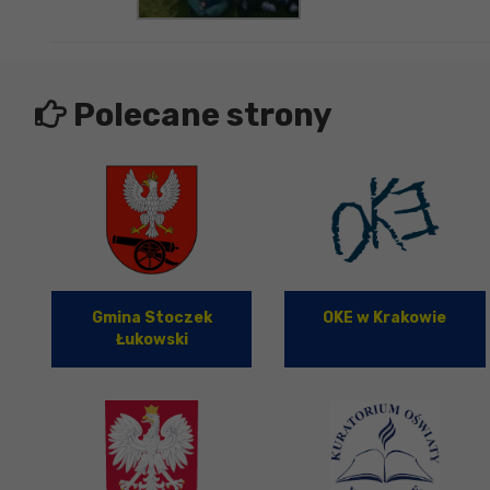
Polecane strony
Gmina Stoczek
OKE w Krakowie
Łukowski