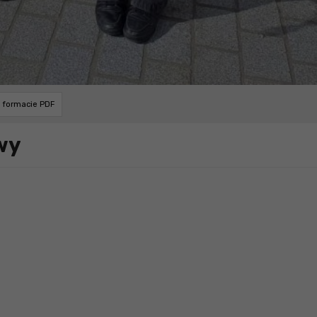
w formacie PDF
wy