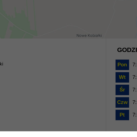
GODZI
ki
Pon
7:
Wt
7:
Śr
7:
Czw
7:
Pt
7: