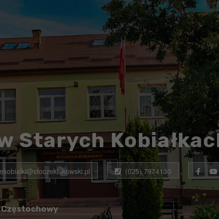
w Starych Kobiałkac
rekobialki@stoczeklukowski.pl
(025) 7974130
o Częstochowy