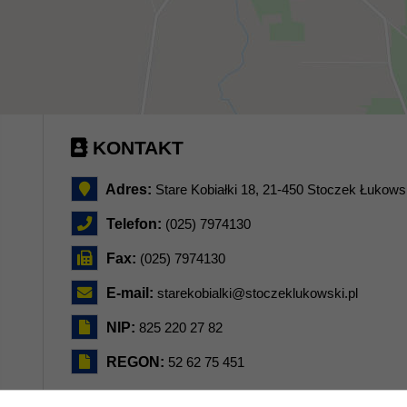
KONTAKT
Adres:
Stare Kobiałki 18, 21-450 Stoczek Łukows
Telefon:
(025) 7974130
Fax:
(025) 7974130
E-mail:
starekobialki@stoczeklukowski.pl
NIP:
825 220 27 82
REGON:
52 62 75 451