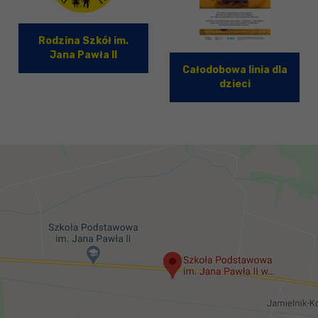
Rodzina Szkół im.
Jana Pawła II
Całodobowa linia dla
dzieci