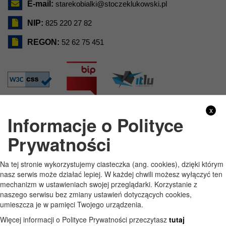
E-mail:
starekobialki@stoczeklukowski.pl
NIP:
825 220 27 82
REGON:
52 62 75 451
x
Informacje o Polityce
GODZINY PRACY
Prywatności
Pon
7:30 - 15:30
Na tej stronie wykorzystujemy ciasteczka (ang. cookies), dzięki którym
Wt
7:30 - 15:30
nasz serwis może działać lepiej. W każdej chwili możesz wyłączyć ten
mechanizm w ustawieniach swojej przeglądarki. Korzystanie z
Śr
7:30 - 15:30
naszego serwisu bez zmiany ustawień dotyczących cookies,
umieszcza je w pamięci Twojego urządzenia.
Czw
7:30 - 15:30
Więcej informacji o Polityce Prywatności przeczytasz
tutaj