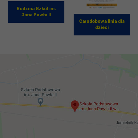
Rodzina Szkół im.
Jana Pawła II
Całodobowa linia dla
dzieci