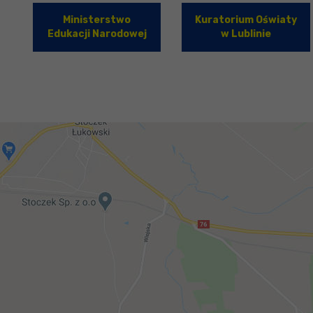
Ministerstwo
Kuratorium Oświaty
Edukacji Narodowej
w Lublinie