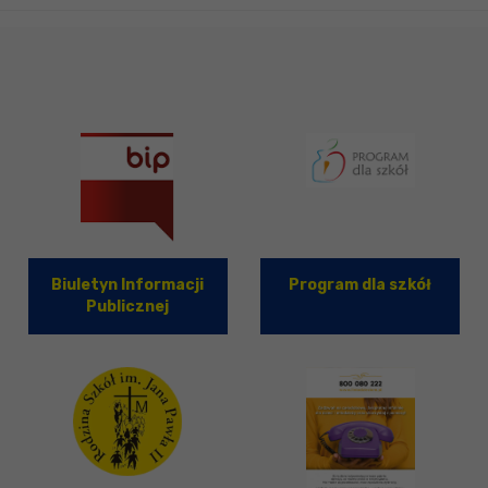
Biuletyn Informacji
Program dla szkół
Publicznej