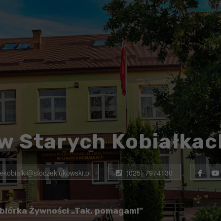
w Starych Kobiałkac
rekobialki@stoczeklukowski.pl
(025) 7974130
biórka Żywności „Tak, pomagam!”