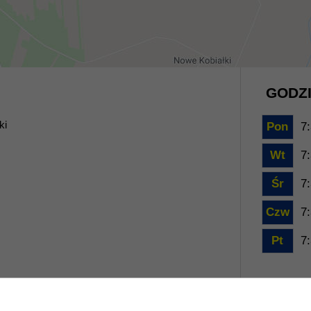
GODZI
ki
Pon
7:
Wt
7:
Śr
7:
Czw
7:
Pt
7: