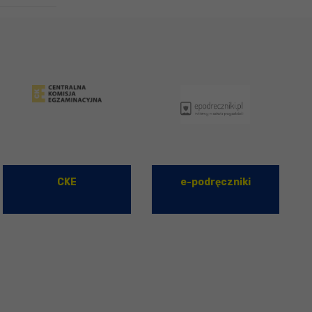
CKE
e-podręczniki