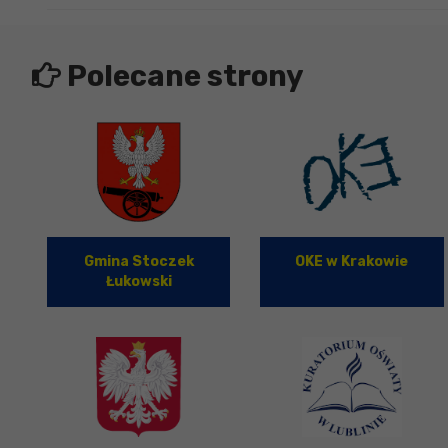
Polecane strony
Gmina Stoczek
OKE w Krakowie
Łukowski