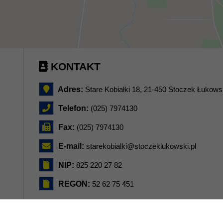
KONTAKT
Adres:
Stare Kobiałki 18, 21-450 Stoczek Łukows
Telefon:
(025) 7974130
Fax:
(025) 7974130
E-mail:
starekobialki@stoczeklukowski.pl
NIP:
825 220 27 82
REGON:
52 62 75 451