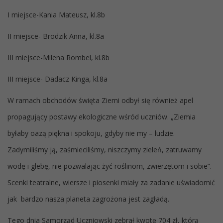
I miejsce-Kania Mateusz, kl.8b
II miejsce- Brodzik Anna, kl.8a
III miejsce-Milena Rombel, kl.8b
III miejsce- Dadacz Kinga, kl.8a
W ramach obchodów święta Ziemi odbył się również apel
propagujący postawy ekologiczne wśród uczniów. „Ziemia
byłaby oazą piękna i spokoju, gdyby nie my – ludzie.
Zadymiliśmy ją, zaśmieciliśmy, niszczymy zieleń, zatruwamy
wodę i glebę, nie pozwalając żyć roślinom, zwierzętom i sobie”.
Scenki teatralne, wiersze i piosenki miały za zadanie uświadomić
jak bardzo nasza planeta zagrożona jest zagładą.
Tego dnia Samorząd Uczniowski zebrał kwotę 704 zł, którą