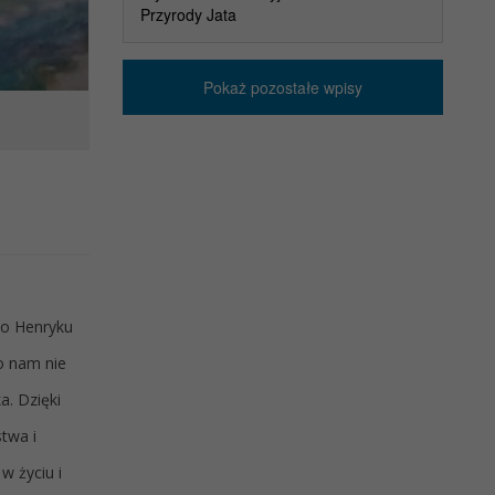
Przyrody Jata
Pokaż pozostałe wpisy
 o Henryku
o nam nie
a. Dzięki
twa i
w życiu i