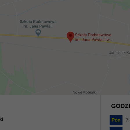
GODZI
ki
Pon
7: