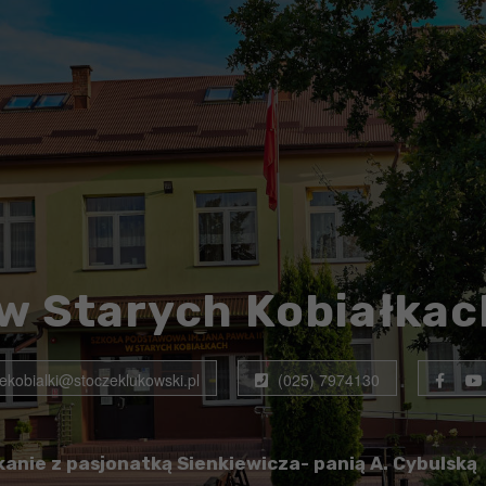
w Starych Kobiałkac
rekobialki@stoczeklukowski.pl
(025) 7974130
anie z pasjonatką Sienkiewicza- panią A. Cybulską