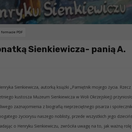
w formacie PDF
onatką Sienkiewicza- panią A.
Henryka Sienkiewicza, autorką książki „Pamiętnik mojego życia. Rzecz
letniego kustosza Muzeum Sienkiewicza w Woli Okrzejskiej) przyniosł
liwego zaznajomienia z biografią nieprzeciętnego pisarza i społecznik
bogatego życiorysu naszego noblisty, przede wszystkich jego dziecińs
adając o Henryku Sienkiewiczu, zwróciła uwagę na to, jak ważną rolę 