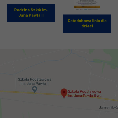
Rodzina Szkół im.
Jana Pawła II
Całodobowa linia dla
dzieci