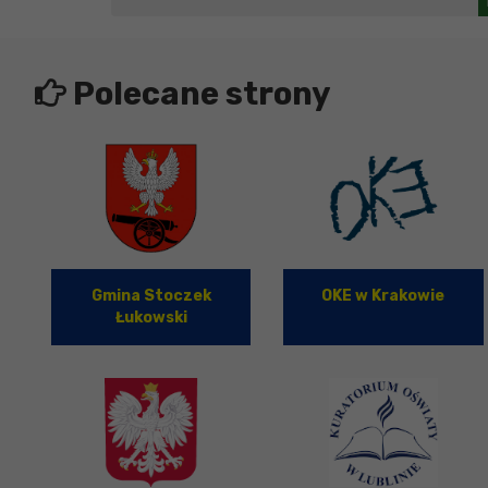
Polecane strony
Gmina Stoczek
OKE w Krakowie
Łukowski