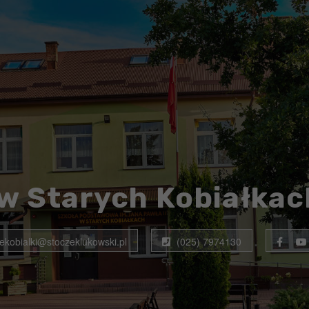
w Starych Kobiałkac
rekobialki@stoczeklukowski.pl
(025) 7974130