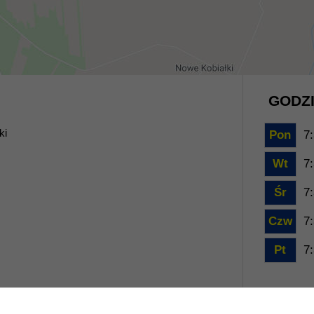
GODZI
ki
Pon
7:
Wt
7:
Śr
7:
Czw
7:
Pt
7: