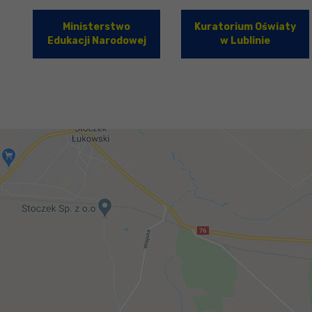
Ministerstwo
Kuratorium Oświaty
Edukacji Narodowej
w Lublinie