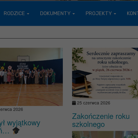
RODZICE
DOKUMENTY
PROJEKTY
KON
25 czerwca 2026
zerwca 2026
Zakończenie roku
ył wyjątkowy
szkolnego
eń…