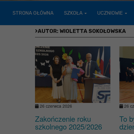
STRONA GŁÓWNA
SZKOŁA
UCZNIOWIE
AUTOR:
WIOLETTA SOKOŁOWSKA
26 czerwca 2026
26 c
Zakończenie roku
To b
szkolnego 2025/2026
dzi