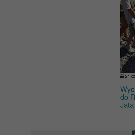
24 c
Wyci
do R
Jata