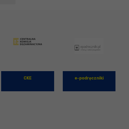
CKE
e-podręczniki