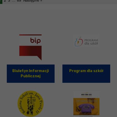
Biuletyn Informacji
Program dla szkół
Publicznej