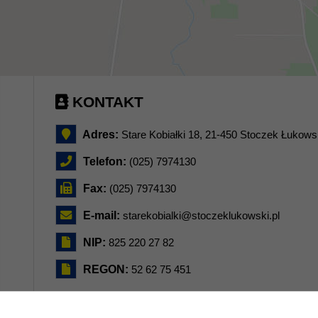
KONTAKT
Adres:
Stare Kobiałki 18, 21-450 Stoczek Łukows
Telefon:
(025) 7974130
Fax:
(025) 7974130
E-mail:
starekobialki@stoczeklukowski.pl
NIP:
825 220 27 82
REGON:
52 62 75 451