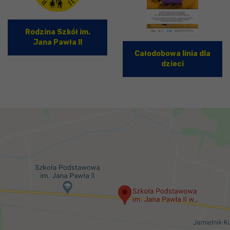
Rodzina Szkół im.
Jana Pawła II
Całodobowa linia dla
dzieci