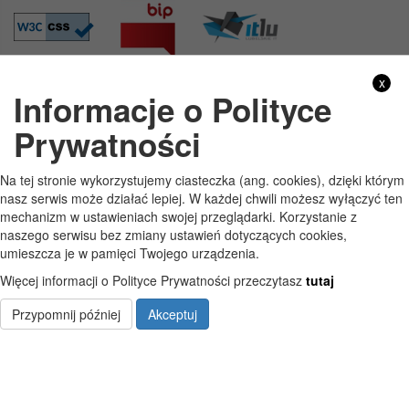
x
Informacje o Polityce
GODZINY PRACY
Prywatności
Pon
7:30 - 15:30
Na tej stronie wykorzystujemy ciasteczka (ang. cookies), dzięki którym
Wt
7:30 - 15:30
nasz serwis może działać lepiej. W każdej chwili możesz wyłączyć ten
mechanizm w ustawieniach swojej przeglądarki. Korzystanie z
Śr
7:30 - 15:30
naszego serwisu bez zmiany ustawień dotyczących cookies,
umieszcza je w pamięci Twojego urządzenia.
Czw
7:30 - 15:30
Więcej informacji o Polityce Prywatności przeczytasz
tutaj
Pt
7:30 - 15:30
Przypomnij później
Akceptuj
Copyright © Szkoła Podstawowa im. Jana Pawła II w Starych Kobiałkach