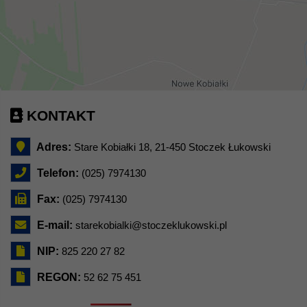
KONTAKT
Adres:
Stare Kobiałki 18, 21-450 Stoczek Łukowski
Telefon:
(025) 7974130
Fax:
(025) 7974130
E-mail:
starekobialki@stoczeklukowski.pl
NIP:
825 220 27 82
REGON:
52 62 75 451