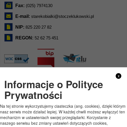
Fax:
(025) 7974130
E-mail:
starekobialki@stoczeklukowski.pl
NIP:
825 220 27 82
REGON:
52 62 75 451
x
Informacje o Polityce
GODZINY PRACY
Prywatności
Pon
7:30 - 15:30
Na tej stronie wykorzystujemy ciasteczka (ang. cookies), dzięki którym
Wt
7:30 - 15:30
nasz serwis może działać lepiej. W każdej chwili możesz wyłączyć ten
mechanizm w ustawieniach swojej przeglądarki. Korzystanie z
Śr
7:30 - 15:30
naszego serwisu bez zmiany ustawień dotyczących cookies,