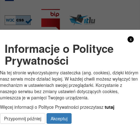
x
Informacje o Polityce
GODZINY PRACY
Prywatności
Pon
7:30 - 15:30
Na tej stronie wykorzystujemy ciasteczka (ang. cookies), dzięki którym
Wt
7:30 - 15:30
nasz serwis może działać lepiej. W każdej chwili możesz wyłączyć ten
mechanizm w ustawieniach swojej przeglądarki. Korzystanie z
Śr
7:30 - 15:30
naszego serwisu bez zmiany ustawień dotyczących cookies,
umieszcza je w pamięci Twojego urządzenia.
Czw
7:30 - 15:30
Więcej informacji o Polityce Prywatności przeczytasz
tutaj
Pt
7:30 - 15:30
Przypomnij później
Akceptuj
Copyright © Szkoła Podstawowa im. Jana Pawła II w Starych Kobiałkach