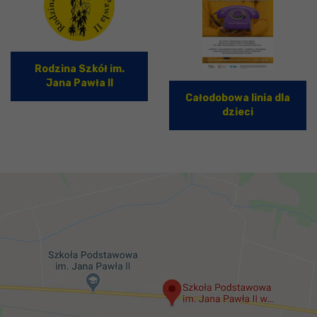
Rodzina Szkół im.
Jana Pawła II
Całodobowa linia dla
dzieci