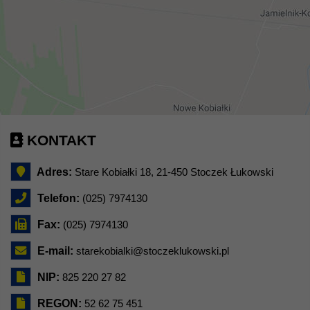
KONTAKT
Adres:
Stare Kobiałki 18, 21-450 Stoczek Łukowski
Telefon:
(025) 7974130
Fax:
(025) 7974130
E-mail:
starekobialki@stoczeklukowski.pl
NIP:
825 220 27 82
REGON:
52 62 75 451