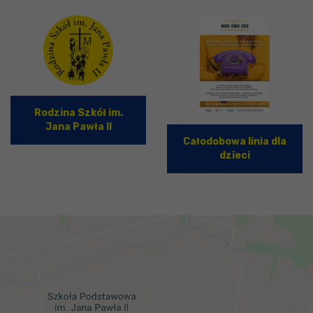
Rodzina Szkół im.
Jana Pawła II
Całodobowa linia dla
dzieci