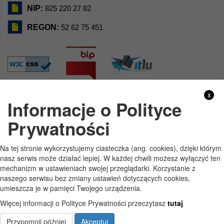
NIP:
825 220 27 82
REGON:
52 62 75 451
x
Informacje o Polityce
GODZINY PRACY
Prywatności
Pon
7:30 - 15:30
Na tej stronie wykorzystujemy ciasteczka (ang. cookies), dzięki którym
Wt
7:30 - 15:30
nasz serwis może działać lepiej. W każdej chwili możesz wyłączyć ten
mechanizm w ustawieniach swojej przeglądarki. Korzystanie z
Śr
7:30 - 15:30
naszego serwisu bez zmiany ustawień dotyczących cookies,
umieszcza je w pamięci Twojego urządzenia.
Czw
7:30 - 15:30
Więcej informacji o Polityce Prywatności przeczytasz
tutaj
Pt
7:30 - 15:30
Przypomnij później
Akceptuj