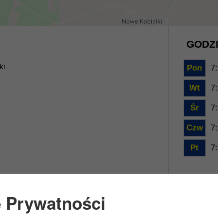
GODZI
ki
Pon
7:
Wt
7:
Śr
7:
Czw
7:
Pt
7:
e Prywatności