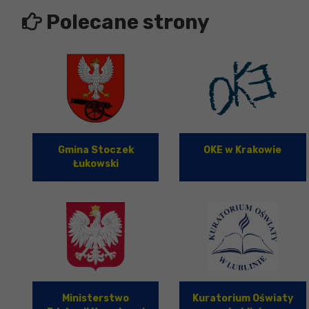
Polecane strony
Gmina Stoczek
OKE w Krakowie
Łukowski
Ministerstwo
Kuratorium Oświaty