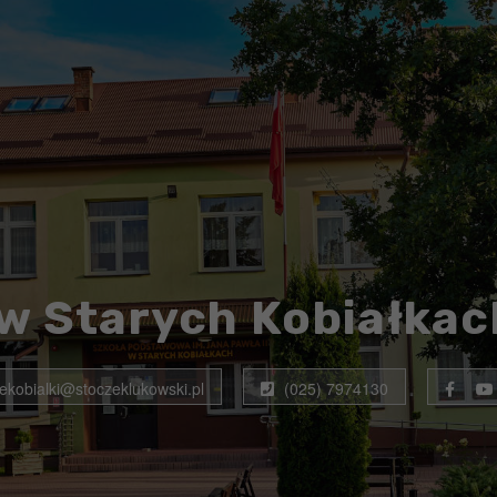
w Starych Kobiałkac
rekobialki@stoczeklukowski.pl
(025) 7974130