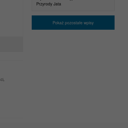
Przyrody Jata
Pokaż pozostałe wpisy
ci,