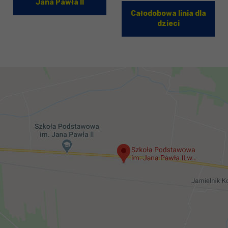
Jana Pawła II
Całodobowa linia dla
dzieci