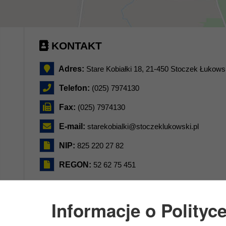
KONTAKT
Adres:
Stare Kobiałki 18, 21-450 Stoczek Łukows
Telefon:
(025) 7974130
Fax:
(025) 7974130
E-mail:
starekobialki@stoczeklukowski.pl
NIP:
825 220 27 82
REGON:
52 62 75 451
Informacje o Polityc