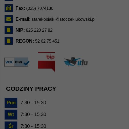
Fax:
(025) 7974130
E-mail:
starekobialki@stoczeklukowski.pl
NIP:
825 220 27 82
REGON:
52 62 75 451
GODZINY PRACY
Pon
7:30 - 15:30
Wt
7:30 - 15:30
Śr
7:30 - 15:30