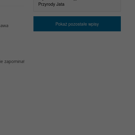
Przyrody Jata
Pokaż pozostałe wpisy
sława
nie zapomina!