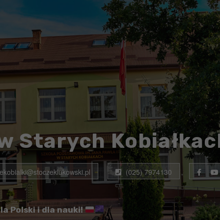
w Starych Kobiałkac
rekobialki@stoczeklukowski.pl
(025) 7974130
la Polski i dla nauki!