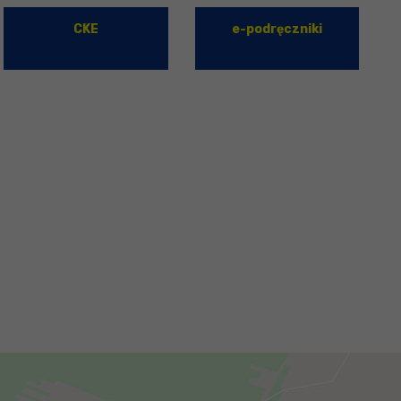
CKE
e-podręczniki