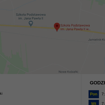
GODZI
ki
Pon
7:
Wt
7: