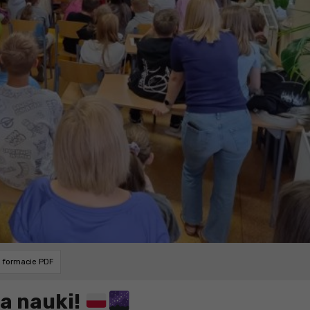
w formacie PDF
la nauki!