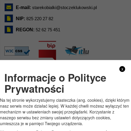
E-mail:
starekobialki@stoczeklukowski.pl
NIP:
825 220 27 82
REGON:
52 62 75 451
x
Informacje o Polityce
GODZINY PRACY
Prywatności
Pon
7:30 - 15:30
Na tej stronie wykorzystujemy ciasteczka (ang. cookies), dzięki którym
Wt
7:30 - 15:30
nasz serwis może działać lepiej. W każdej chwili możesz wyłączyć ten
mechanizm w ustawieniach swojej przeglądarki. Korzystanie z
Śr
7:30 - 15:30
naszego serwisu bez zmiany ustawień dotyczących cookies,
umieszcza je w pamięci Twojego urządzenia.
Czw
7:30 - 15:30